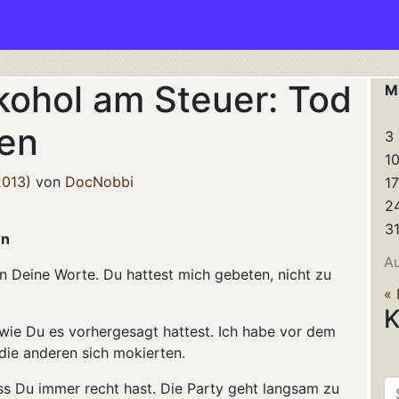
ohol am Steuer: Tod
M
gen
3
1
2013)
von
DocNobbi
17
2
3
en
A
an Deine Worte. Du hattest mich gebeten, nicht zu
« 
K
 wie Du es vorhergesagt hattest. Ich habe vor dem
die anderen sich mokierten.
Su
ass Du immer recht hast. Die Party geht langsam zu